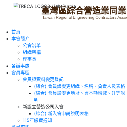
臺
灣
區
綜
合
營
造
業
同
業
Taiwan Regional Engineering Contractors Assoc
首頁
本會簡介
公會沿革
組織架構
理事長
各辦事處
會員專區
會員證資料變更登記
(綜合) 會員證變更組織、名稱、負責人及表格
(綜合) 會員證變更地址、資本額增減、升等說
明
新設立營造公司入會
(綜合) 新入會申請說明表格
115年繳費通知