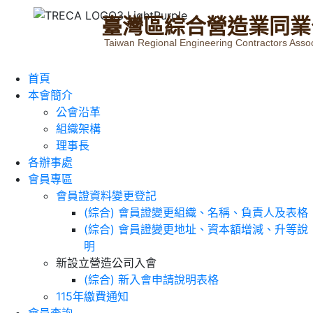
臺
灣
區
綜
合
營
造
業
同
業
Taiwan Regional Engineering Contractors Assoc
首頁
本會簡介
公會沿革
組織架構
理事長
各辦事處
會員專區
會員證資料變更登記
(綜合) 會員證變更組織、名稱、負責人及表格
(綜合) 會員證變更地址、資本額增減、升等說
明
新設立營造公司入會
(綜合) 新入會申請說明表格
115年繳費通知