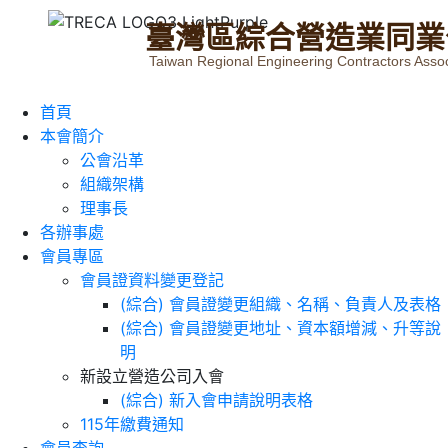
臺
灣
區
綜
合
營
造
業
同
業
Taiwan Regional Engineering Contractors Assoc
首頁
本會簡介
公會沿革
組織架構
理事長
各辦事處
會員專區
會員證資料變更登記
(綜合) 會員證變更組織、名稱、負責人及表格
(綜合) 會員證變更地址、資本額增減、升等說
明
新設立營造公司入會
(綜合) 新入會申請說明表格
115年繳費通知