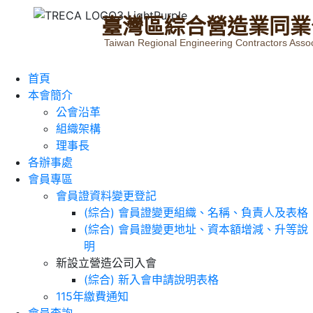
臺
灣
區
綜
合
營
造
業
同
業
Taiwan Regional Engineering Contractors Assoc
首頁
本會簡介
公會沿革
組織架構
理事長
各辦事處
會員專區
會員證資料變更登記
(綜合) 會員證變更組織、名稱、負責人及表格
(綜合) 會員證變更地址、資本額增減、升等說
明
新設立營造公司入會
(綜合) 新入會申請說明表格
115年繳費通知