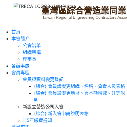
臺
灣
區
綜
合
營
造
業
同
業
Taiwan Regional Engineering Contractors Assoc
首頁
本會簡介
公會沿革
組織架構
理事長
各辦事處
會員專區
會員證資料變更登記
(綜合) 會員證變更組織、名稱、負責人及表格
(綜合) 會員證變更地址、資本額增減、升等說
明
新設立營造公司入會
(綜合) 新入會申請說明表格
115年繳費通知