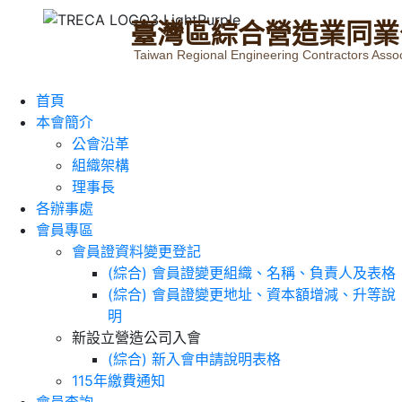
臺
灣
區
綜
合
營
造
業
同
業
Taiwan Regional Engineering Contractors Assoc
首頁
本會簡介
公會沿革
組織架構
理事長
各辦事處
會員專區
會員證資料變更登記
(綜合) 會員證變更組織、名稱、負責人及表格
(綜合) 會員證變更地址、資本額增減、升等說
明
新設立營造公司入會
(綜合) 新入會申請說明表格
115年繳費通知