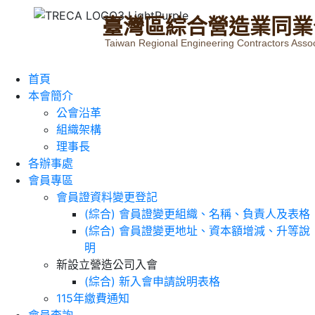
臺
灣
區
綜
合
營
造
業
同
業
Taiwan Regional Engineering Contractors Assoc
首頁
本會簡介
公會沿革
組織架構
理事長
各辦事處
會員專區
會員證資料變更登記
(綜合) 會員證變更組織、名稱、負責人及表格
(綜合) 會員證變更地址、資本額增減、升等說
明
新設立營造公司入會
(綜合) 新入會申請說明表格
115年繳費通知