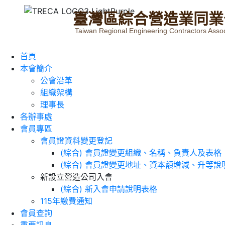
臺
灣
區
綜
合
營
造
業
同
業
Taiwan Regional Engineering Contractors Assoc
首頁
本會簡介
公會沿革
組織架構
理事長
各辦事處
會員專區
會員證資料變更登記
(綜合) 會員證變更組織、名稱、負責人及表格
(綜合) 會員證變更地址、資本額增減、升等說
新設立營造公司入會
(綜合) 新入會申請說明表格
115年繳費通知
會員查詢