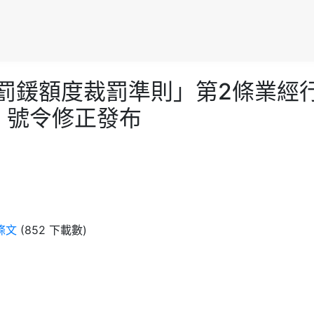
理法罰鍰額度裁罰準則」第2條業經行
10 號令修正發布
條文
(852 下載數)