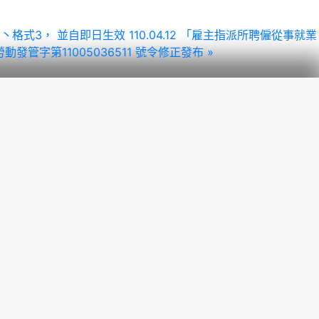
2 丶格式3， 並自即日生效
110.04.12 「雇主指派所聘僱從事就業
字第11005036511 號令修正發布 »