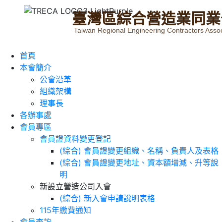
臺
灣
區
綜
合
營
造
業
同
業
Taiwan Regional Engineering Contractors Assoc
首頁
本會簡介
公會沿革
組織架構
理事長
各辦事處
會員專區
會員證資料變更登記
(綜合) 會員證變更組織、名稱、負責人及表格
(綜合) 會員證變更地址、資本額增減、升等說
明
新設立營造公司入會
(綜合) 新入會申請說明表格
115年繳費通知