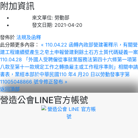
附加資訊
來文單位:
勞動部
發文日期:
2021-04-20
發佈於
法規及函釋
此分類更多內容：
« 110.04.22 函轉內政部營建署釋示，有關營
建工程連續壁產生之皂土申報營建剩餘土石方土質代碼疑義一案
110.04.28 「外國人受聘僱從事就業服務法第四十六條第一項第
八款至第十一款規定工作之轉換雇主或工作程序準則」相關申請
書表，業經本部於中華民國110 年4 月20 日以勞動發事字第
11005048866 號令修正發布 »
返回頂部
營造公會LINE官方帳號