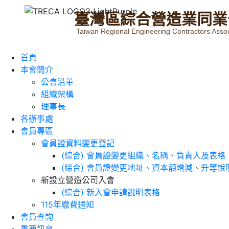
臺
灣
區
綜
合
營
造
業
同
業
Taiwan Regional Engineering Contractors Assoc
首頁
本會簡介
公會沿革
組織架構
理事長
各辦事處
會員專區
會員證資料變更登記
(綜合) 會員證變更組織、名稱、負責人及表格
(綜合) 會員證變更地址、資本額增減、升等說
新設立營造公司入會
(綜合) 新入會申請說明表格
115年繳費通知
會員查詢