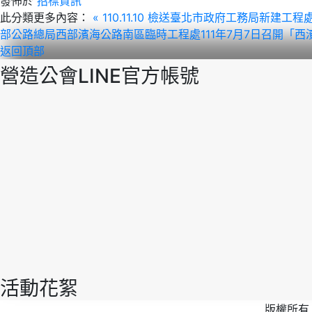
發佈於
招標資訊
此分類更多內容：
« 110.11.10 檢送臺北市政府工務局
部公路總局西部濱海公路南區臨時工程處111年7月7日召開「西
返回頂部
營造公會LINE官方帳號
活動花絮
版權所有 