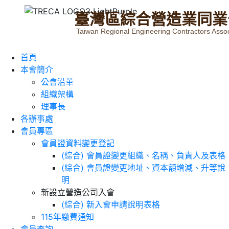
臺
灣
區
綜
合
營
造
業
同
業
Taiwan Regional Engineering Contractors Assoc
首頁
本會簡介
公會沿革
組織架構
理事長
各辦事處
會員專區
會員證資料變更登記
(綜合) 會員證變更組織、名稱、負責人及表格
(綜合) 會員證變更地址、資本額增減、升等說
明
新設立營造公司入會
(綜合) 新入會申請說明表格
115年繳費通知