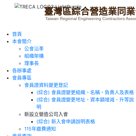
臺
灣
區
綜
合
營
造
業
同
業
Taiwan Regional Engineering Contractors Assoc
首頁
本會簡介
公會沿革
組織架構
理事長
各辦事處
會員專區
會員證資料變更登記
(綜合) 會員證變更組織、名稱、負責人及表格
(綜合) 會員證變更地址、資本額增減、升等說
明
新設立營造公司入會
(綜合) 新入會申請說明表格
115年繳費通知