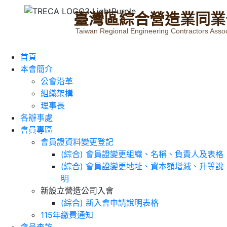
臺
灣
區
綜
合
營
造
業
同
業
Taiwan Regional Engineering Contractors Assoc
首頁
本會簡介
公會沿革
組織架構
理事長
各辦事處
會員專區
會員證資料變更登記
(綜合) 會員證變更組織、名稱、負責人及表格
(綜合) 會員證變更地址、資本額增減、升等說
明
新設立營造公司入會
(綜合) 新入會申請說明表格
115年繳費通知