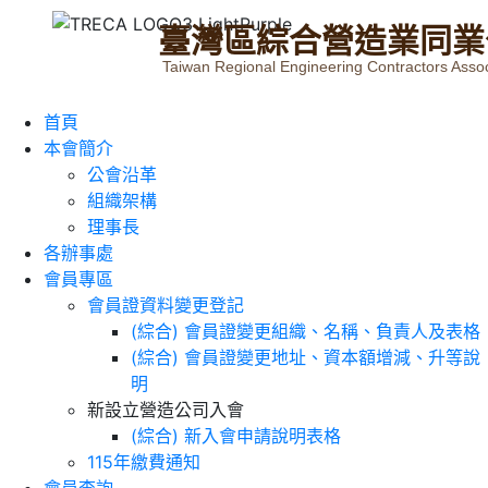
臺
灣
區
綜
合
營
造
業
同
業
Taiwan Regional Engineering Contractors Assoc
首頁
本會簡介
公會沿革
組織架構
理事長
各辦事處
會員專區
會員證資料變更登記
(綜合) 會員證變更組織、名稱、負責人及表格
(綜合) 會員證變更地址、資本額增減、升等說
明
新設立營造公司入會
(綜合) 新入會申請說明表格
115年繳費通知