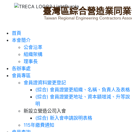
臺
灣
區
綜
合
營
造
業
同
業
Taiwan Regional Engineering Contractors Assoc
首頁
本會簡介
公會沿革
組織架構
理事長
各辦事處
會員專區
會員證資料變更登記
(綜合) 會員證變更組織、名稱、負責人及表格
(綜合) 會員證變更地址、資本額增減、升等說
明
新設立營造公司入會
(綜合) 新入會申請說明表格
115年繳費通知