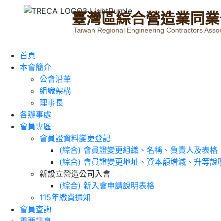
臺
灣
區
綜
合
營
造
業
同
業
Taiwan Regional Engineering Contractors Assoc
首頁
本會簡介
公會沿革
組織架構
理事長
各辦事處
會員專區
會員證資料變更登記
(綜合) 會員證變更組織、名稱、負責人及表格
(綜合) 會員證變更地址、資本額增減、升等說
新設立營造公司入會
(綜合) 新入會申請說明表格
115年繳費通知
會員查詢