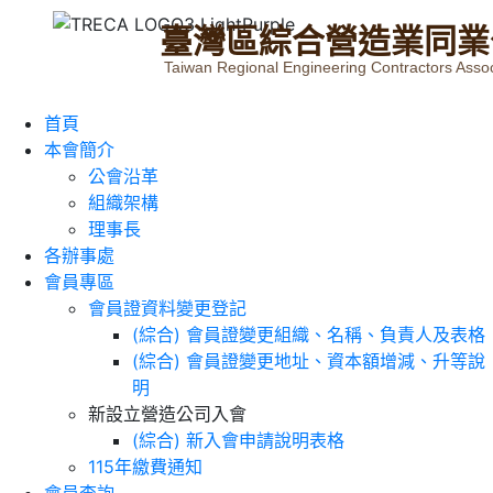
臺
灣
區
綜
合
營
造
業
同
業
Taiwan Regional Engineering Contractors Assoc
首頁
本會簡介
公會沿革
組織架構
理事長
各辦事處
會員專區
會員證資料變更登記
(綜合) 會員證變更組織、名稱、負責人及表格
(綜合) 會員證變更地址、資本額增減、升等說
明
新設立營造公司入會
(綜合) 新入會申請說明表格
115年繳費通知