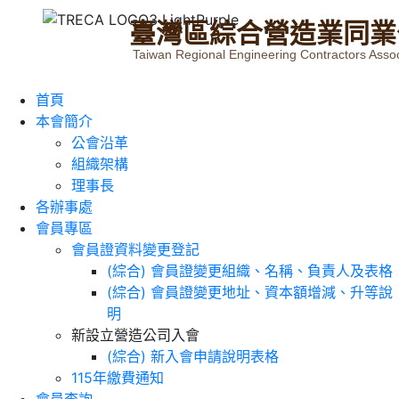
臺
灣
區
綜
合
營
造
業
同
業
Taiwan Regional Engineering Contractors Assoc
首頁
本會簡介
公會沿革
組織架構
理事長
各辦事處
會員專區
會員證資料變更登記
(綜合) 會員證變更組織、名稱、負責人及表格
(綜合) 會員證變更地址、資本額增減、升等說
明
新設立營造公司入會
(綜合) 新入會申請說明表格
115年繳費通知