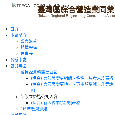
臺
灣
區
綜
合
營
造
業
同
業
Taiwan Regional Engineering Contractors Assoc
首頁
本會簡介
公會沿革
組織架構
理事長
各辦事處
會員專區
會員證資料變更登記
(綜合) 會員證變更組織、名稱、負責人及表格
(綜合) 會員證變更地址、資本額增減、升等說
明
新設立營造公司入會
(綜合) 新入會申請說明表格
115年繳費通知