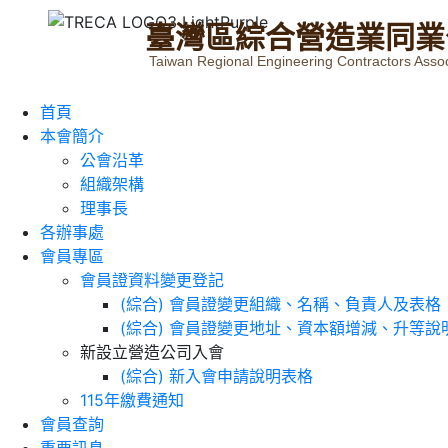
臺
灣
區
綜
合
營
造
業
同
業
Taiwan Regional Engineering Contractors Assoc
首頁
本會簡介
公會沿革
組織架構
理事長
各辦事處
會員專區
會員證資料變更登記
(綜合) 會員證變更組織、名稱、負責人及表格
(綜合) 會員證變更地址、資本額增減、升等說
新設立營造公司入會
(綜合) 新入會申請說明表格
115年繳費通知
會員查詢