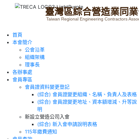
臺
灣
區
綜
合
營
造
業
同
業
Taiwan Regional Engineering Contractors Assoc
首頁
本會簡介
公會沿革
組織架構
理事長
各辦事處
會員專區
會員證資料變更登記
(綜合) 會員證變更組織、名稱、負責人及表格
(綜合) 會員證變更地址、資本額增減、升等說
明
新設立營造公司入會
(綜合) 新入會申請說明表格
115年繳費通知