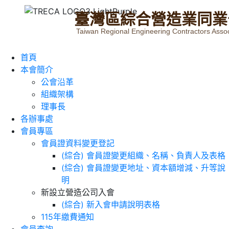
臺
灣
區
綜
合
營
造
業
同
業
Taiwan Regional Engineering Contractors Assoc
首頁
本會簡介
公會沿革
組織架構
理事長
各辦事處
會員專區
會員證資料變更登記
(綜合) 會員證變更組織、名稱、負責人及表格
(綜合) 會員證變更地址、資本額增減、升等說
明
新設立營造公司入會
(綜合) 新入會申請說明表格
115年繳費通知